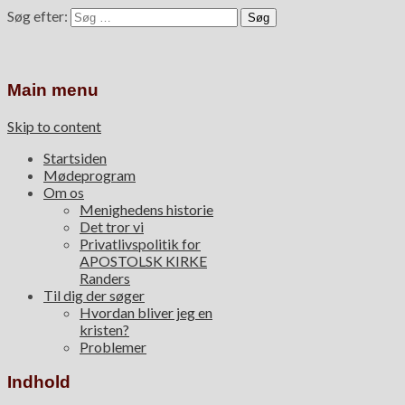
Søg efter:
Main menu
Skip to content
Startsiden
Mødeprogram
Om os
Menighedens historie
Det tror vi
Privatlivspolitik for
APOSTOLSK KIRKE
Randers
Til dig der søger
Hvordan bliver jeg en
kristen?
Problemer
Indhold