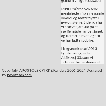
gennem villige redskaber.
Midt i 90’erne voksede
menigheden fra sine gamle
lokaler og måtte flytte i
nye og større. Siden da har
vi oplevet, at Gud på en
særlig måde har velsignet,
og flere er blevet lagt til
og har ladt sig døbe.
I begyndelsen af 2013
købte menigheden
Alsikevej 33, som vi
sidenhen har restaureret.
Copyright APOSTOLSK KIRKE Randers 2001-2024
Designed
by
bavotasan.com
.