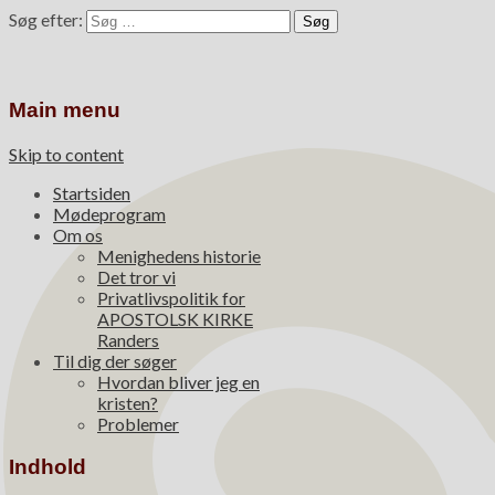
Søg efter:
Main menu
Skip to content
Startsiden
Mødeprogram
Om os
Menighedens historie
Det tror vi
Privatlivspolitik for
APOSTOLSK KIRKE
Randers
Til dig der søger
Hvordan bliver jeg en
kristen?
Problemer
Indhold