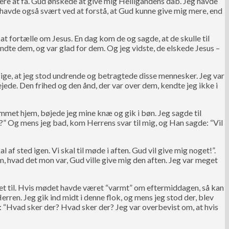
ere at få. Gud ønskede at give mig Helligåndens dåb. Jeg havde
 havde også svært ved at forstå, at Gud kunne give mig mere, end
 at fortælle om Jesus. En dag kom de og sagde, at de skulle til
dte dem, og var glad for dem. Og jeg vidste, de elskede Jesus –
ige, at jeg stod undrende og betragtede disse mennesker. Jeg var
jede. Den frihed og den ånd, der var over dem, kendte jeg ikke i
mmet hjem, bøjede jeg mine knæ og gik i bøn. Jeg sagde til
?” Og mens jeg bad, kom Herrens svar til mig, og Han sagde: “Vil
l af sted igen. Vi skal til møde i aften. Gud vil give mig noget!”.
om, hvad det mon var, Gud ville give mig den aften. Jeg var meget
ret til. Hvis mødet havde været “varmt” om eftermiddagen, så kan
rren. Jeg gik ind midt i denne flok, og mens jeg stod der, blev
“Hvad sker der? Hvad sker der? Jeg var overbevist om, at hvis