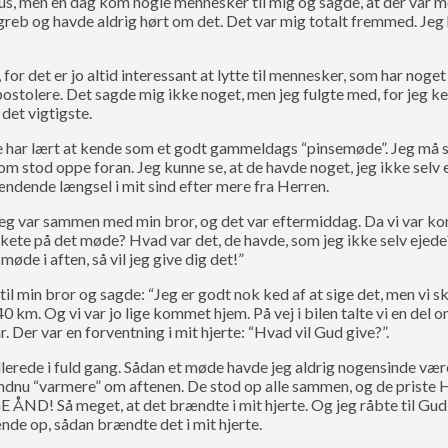
s, men en dag kom nogle mennesker til mig og sagde, at der var m
greb og havde aldrig hørt om det. Det var mig totalt fremmed. Jeg
for det er jo altid interessant at lytte til mennesker, som har noget
olere. Det sagde mig ikke noget, men jeg fulgte med, for jeg ken
 det vigtigste.
re har lært at kende som et godt gammeldags “pinsemøde”. Jeg må s
m stod oppe foran. Jeg kunne se, at de havde noget, jeg ikke selv e
ændende længsel i mit sind efter mere fra Herren.
Jeg var sammen med min bror, og det var eftermiddag. Da vi var ko
skete på det møde? Hvad var det, de havde, som jeg ikke selv ejede
 møde i aften, så vil jeg give dig det!”
til min bror og sagde: “Jeg er godt nok ked af at sige det, men vi ska
0 km. Og vi var jo lige kommet hjem. På vej i bilen talte vi en del 
. Der var en forventning i mit hjerte: “Hvad vil Gud give?”.
allerede i fuld gang. Sådan et møde havde jeg aldrig nogensinde væ
 endnu “varmere” om aftenen. De stod op alle sammen, og de priste He
D! Så meget, at det brændte i mit hjerte. Og jeg råbte til Gud: 
ænde op, sådan brændte det i mit hjerte.