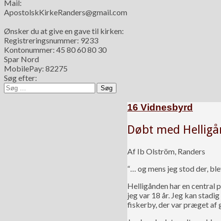
Mail:
ApostolskKirkeRanders@gmail.com
Ønsker du at give en gave til kirken:
Registreringsnummer: 9233
Kontonummer: 45 80 60 80 30
Spar Nord
MobilePay: 82275
Søg efter:
16 Vidnesbyrd
Døbt med Helligån
Af Ib Olström, Randers
“… og mens jeg stod der, 
Helligånden har en central pl
jeg var 18 år. Jeg kan stadi
fiskerby, der var præget af 