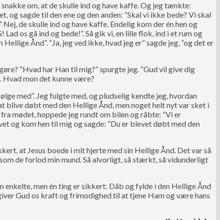
t snakke om, at de skulle ind og have kaffe. Og jeg tænkte:
ret, og sagde til den ene og den anden: “Skal vi ikke bede? Vi skal
” Nej, de skulle ind og have kaffe. Endelig kom der én hen og
d os gå ind og bede!”. Så gik vi, en lille flok, ind i et rum og
Hellige Ånd”. “Ja, jeg ved ikke, hvad jeg er” sagde jeg, “og det er
 gøre? “Hvad har Han til mig?” spurgte jeg. “Gud vil give dig
ånd. Hvad mon det kunne være?
 følge med”. Jeg fulgte med, og pludselig kendte jeg, hvordan
 at blive døbt med den Hellige Ånd, men noget helt nyt var sket i
en fra mødet, hoppede jeg rundt om bilen og råbte: “Vi er
evet og kom hen til mig og sagde: “Du er blevet døbt med den
kert, at Jesus boede i mit hjerte med sin Hellige Ånd. Det var så
 som de forlod min mund. Så alvorligt, så stærkt, så vidunderligt
n enkelte, men én ting er sikkert: Dåb og fylde i den Hellige Ånd
giver Gud os kraft og frimodighed til at tjene Ham og være hans