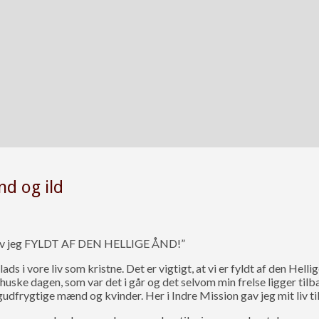
d og ild
blev jeg FYLDT AF DEN HELLIGE ÅND!”
ads i vore liv som kristne. Det er vigtigt, at vi er fyldt af den Hel
g huske dagen, som var det i går og det selvom min frelse ligger til
gudfrygtige mænd og kvinder. Her i Indre Mission gav jeg mit liv ti