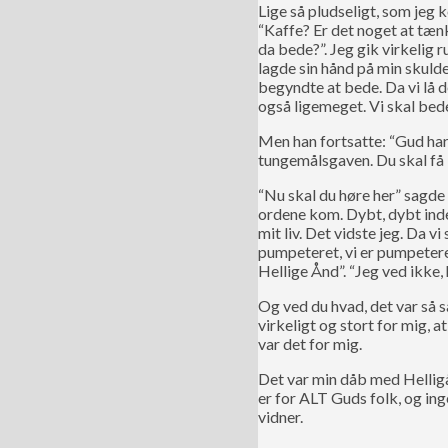
Lige så pludseligt, som jeg 
“Kaffe? Er det noget at tænke
da bede?”. Jeg gik virkelig 
lagde sin hånd på min skulder
begyndte at bede. Da vi lå d
også ligemeget. Vi skal bede
Men han fortsatte: “Gud har m
tungemålsgaven. Du skal få l
“Nu skal du høre her” sagde 
ordene kom. Dybt, dybt inde 
mit liv. Det vidste jeg. Da 
pumpeteret, vi er pumpetere
Hellige Ånd”. “Jeg ved ikke,
Og ved du hvad, det var så s
virkeligt og stort for mig, 
var det for mig.
Det var min dåb med Helligån
er for ALT Guds folk, og in
vidner.