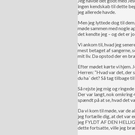
Jeg havde det godt med Jesu
ingen kendskab til dette be
jeg allerede havde.
Men jeg lyttede dog til dem, 
møde sammen med nogle apost
det kendte jeg – og det er jo
Vi ankom til, hvad jeg sene
mest betaget af sangerne, so
mit liv. Da opstod der en br
Efter mødet kørte vi hjem. 
Herren: “Hvad var det, der 
du ha´ det? Så tag tilbage til
Så rejste jeg mig og ringede 
Der var langt, nok omkring 4
spændt på at se, hvad det var
Da vi kom til møde, var de 
jeg fortælle dig, at det var
jeg FYLDT AF DEN HELLIGE ÅN
dette fortsatte, ville jeg br