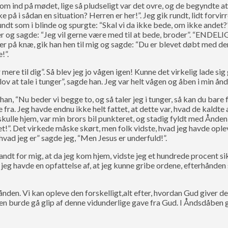
kom ind på mødet, lige så pludseligt var det ovre, og de begyndte a
 på i sådan en situation? Herren er her!”. Jeg gik rundt, lidt forvir
rundt som i blinde og spurgte: “Skal vi da ikke bede, om ikke andet?
 og sagde: “Jeg vil gerne være med til at bede, broder”. “ENDELIG! La
er på knæ, gik han hen til mig og sagde: “Du er blevet døbt med den 
!”.
ere til dig”. Så blev jeg jo vågen igen! Kunne det virkelig lade sig
ov at tale i tunger”, sagde han. Jeg var helt vågen og åben i min 
han, “Nu beder vi begge to, og så taler jeg i tunger, så kan du bare
fra. Jeg havde endnu ikke helt fattet, at dette var, hvad de kaldte
vi skulle hjem, var min brors bil punkteret, og stadig fyldt med Ånd
t!”. Det virkede måske skørt, men folk vidste, hvad jeg havde opl
 hvad jeg er” sagde jeg, “Men Jesus er underfuld!”.
andt for mig, at da jeg kom hjem, vidste jeg et hundrede procent sik
at jeg havde en opfattelse af, at jeg kunne gribe ordene, efterhånden
den. Vi kan opleve den forskelligt,alt efter, hvordan Gud giver de
gen burde gå glip af denne vidunderlige gave fra Gud. I Åndsdåben 