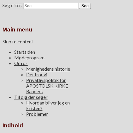
Søg efter:
Main menu
Skip to content
Startsiden
Mødeprogram
Om os
Menighedens historie
Det tror vi
Privatlivspolitik for
APOSTOLSK KIRKE
Randers
Til dig der søger
Hvordan bliver jeg en
kristen?
Problemer
Indhold