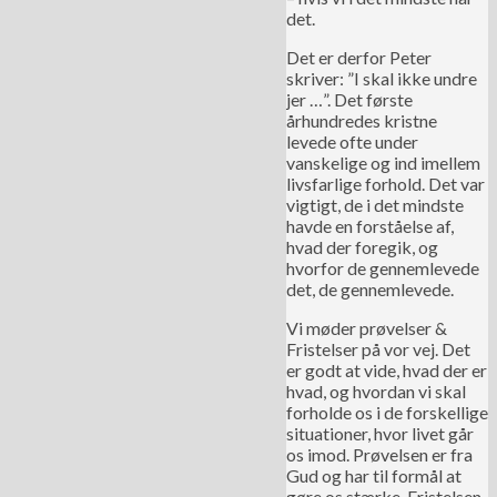
det.
Det er derfor Peter
skriver: ”I skal ikke undre
jer …”. Det første
århundredes kristne
levede ofte under
vanskelige og ind imellem
livsfarlige forhold. Det var
vigtigt, de i det mindste
havde en forståelse af,
hvad der foregik, og
hvorfor de gennemlevede
det, de gennemlevede.
Vi møder prøvelser &
Fristelser på vor vej. Det
er godt at vide, hvad der er
hvad, og hvordan vi skal
forholde os i de forskellige
situationer, hvor livet går
os imod. Prøvelsen er fra
Gud og har til formål at
gøre os stærke. Fristelsen