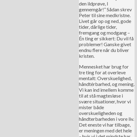
den ildprøve, I
gennemgår!” Sådan skrev
Peter til sine medkristne.
Livet går op og ned, gode
tider, dårlige tider,
fremgang og modgang –
Én ting er sikkert: Du vil få
problemer! Ganske givet
endnu flere når du bliver
kristen.
Mennesket har brug for
tre ting for at overleve
mentalt: Overskuelighed,
håndtérbarhed, og mening.
Vi kan ind imellem komme
til at stå magtesløse i
svære situationer, hvor vi
mister både
overskueligheden og
håndterbarheden i vore liv.
Det eneste vi har tilbage,
er meningen med det hele
– hvis vi i det mindste har