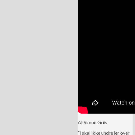
Af Simon Griis
”I skal ikke undre jer over