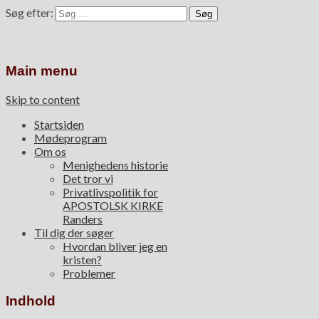
Søg efter:
Main menu
Skip to content
Startsiden
Mødeprogram
Om os
Menighedens historie
Det tror vi
Privatlivspolitik for
APOSTOLSK KIRKE
Randers
Til dig der søger
Hvordan bliver jeg en
kristen?
Problemer
Indhold